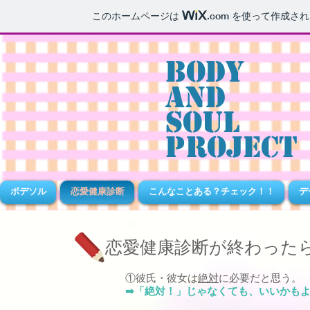
このホームページは
.com
を使って作成され
Body
and
Soul
Project
ボデソル
恋愛健康診断
こんなことある？チェック！！
デ
恋愛健康診断が終わった
①彼氏・彼女は
絶対
に必要だと思う。
➡「絶対！」じゃなくても、いいかも