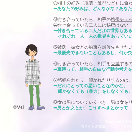
②
相手の好み
（服装・髪型など）に合
あなたの好みは、どんなかな？あなた
➡
③付き合っていたら、
相手の
携帯チェ
④付き合っている二人には
秘密
はない
付き合っている二人だけの世界もあ
➡
それぞれ一人一人の世界もあってい
⑤彼氏・彼女との
約束
を
最優先させた
最優先できないこともあるし、
何か
➡
⑥付き合っていたら、
相手を
束縛
する
束縛って、相手の自由な行動や考え
➡
⑦怒鳴られたり、叩かれたりするのは
だれにとっての悪いことなのかな。
➡
叩かなくても（暴力）をしなくても
⑧女は男についていくべき、
男は女を
Mei
©
男とか女とか、こうすべきとかって
➡
Copyright © 2015
当サイトの文章、イラスト等を
Proudly